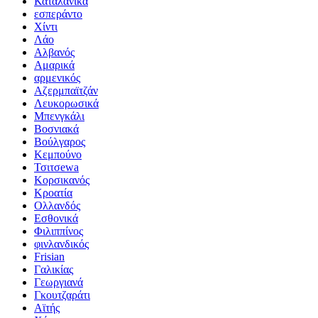
Καταλανικά
εσπεράντο
Χίντι
Λάο
Αλβανός
Αμαρικά
αρμενικός
Αζερμπαϊτζάν
Λευκορωσικά
Μπενγκάλι
Βοσνιακά
Βούλγαρος
Κεμπούνο
Τσιτσewa
Κορσικανός
Κροατία
Ολλανδός
Εσθονικά
Φιλιππίνος
φινλανδικός
Frisian
Γαλικίας
Γεωργιανά
Γκουτζαράτι
Αϊτής