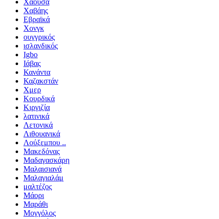
Χάουσα
Χαβάης
Εβραϊκά
Χονγκ
ουγγρικός
ισλανδικός
Igbo
Ιάβας
Κανάντα
Καζακστάν
Χμερ
Κουρδικά
Κιργιζία
λατινικά
Λετονικά
Λιθουανικά
Λούξεμπου ..
Μακεδόνας
Μαδαγασκάρη
Μαλαισιανά
Μαλαγιαλάμ
μαλτέζος
Μάορι
Μαράθι
Μογγόλος