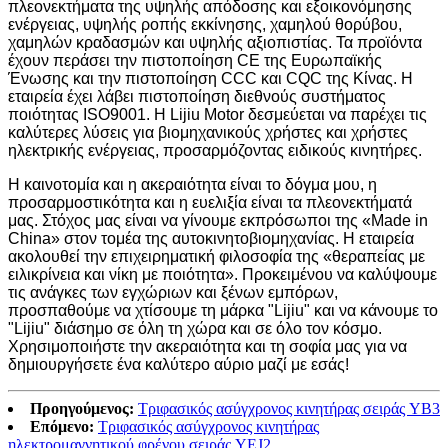
πλεονεκτήματα της υψηλής απόδοσης και εξοικονόμησης
ενέργειας, υψηλής ροπής εκκίνησης, χαμηλού θορύβου,
χαμηλών κραδασμών και υψηλής αξιοπιστίας. Τα προϊόντα
έχουν περάσει την πιστοποίηση CE της Ευρωπαϊκής
Ένωσης και την πιστοποίηση CCC και CQC της Κίνας. Η
εταιρεία έχει λάβει πιστοποίηση διεθνούς συστήματος
ποιότητας ISO9001. Η Lijiu Motor δεσμεύεται να παρέχει τις
καλύτερες λύσεις για βιομηχανικούς χρήστες και χρήστες
ηλεκτρικής ενέργειας, προσαρμόζοντας ειδικούς κινητήρες.
Η καινοτομία και η ακεραιότητα είναι το δόγμα μου, η
προσαρμοστικότητα και η ευελιξία είναι τα πλεονεκτήματά
μας. Στόχος μας είναι να γίνουμε εκπρόσωποι της «Made in
China» στον τομέα της αυτοκινητοβιομηχανίας. Η εταιρεία
ακολουθεί την επιχειρηματική φιλοσοφία της «θεραπείας με
ειλικρίνεια και νίκη με ποιότητα». Προκειμένου να καλύψουμε
τις ανάγκες των εγχώριων και ξένων εμπόρων,
προσπαθούμε να χτίσουμε τη μάρκα "Lijiu" και να κάνουμε το
"Lijiu" διάσημο σε όλη τη χώρα και σε όλο τον κόσμο.
Χρησιμοποιήστε την ακεραιότητα και τη σοφία μας για να
δημιουργήσετε ένα καλύτερο αύριο μαζί με εσάς!
Προηγούμενος:
Τριφασικός ασύγχρονος κινητήρας σειράς YB3
Επόμενο:
Τριφασικός ασύγχρονος κινητήρας
ηλεκτρομαγνητικού φρένου σειράς YEJ2