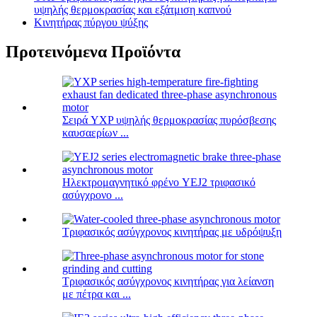
υψηλής θερμοκρασίας και εξάτμιση καπνού
Κινητήρας πύργου ψύξης
Προτεινόμενα Προϊόντα
Σειρά YXP υψηλής θερμοκρασίας πυρόσβεσης
καυσαερίων ...
Ηλεκτρομαγνητικό φρένο YEJ2 τριφασικό
ασύγχρονο ...
Τριφασικός ασύγχρονος κινητήρας με υδρόψυξη
Τριφασικός ασύγχρονος κινητήρας για λείανση
με πέτρα και ...