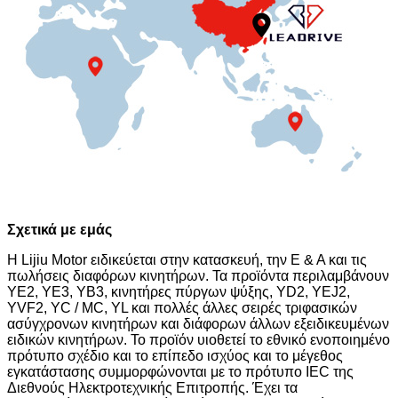
Σχετικά με εμάς
Η Lijiu Motor ειδικεύεται στην κατασκευή, την Ε & Α και τις
πωλήσεις διαφόρων κινητήρων. Τα προϊόντα περιλαμβάνουν
YE2, YE3, YB3, κινητήρες πύργων ψύξης, YD2, YEJ2,
YVF2, YC / MC, YL και πολλές άλλες σειρές τριφασικών
ασύγχρονων κινητήρων και διάφορων άλλων εξειδικευμένων
ειδικών κινητήρων. Το προϊόν υιοθετεί το εθνικό ενοποιημένο
πρότυπο σχέδιο και το επίπεδο ισχύος και το μέγεθος
εγκατάστασης συμμορφώνονται με το πρότυπο IEC της
Διεθνούς Ηλεκτροτεχνικής Επιτροπής. Έχει τα