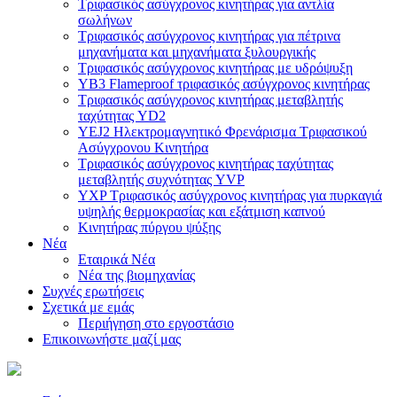
Τριφασικός ασύγχρονος κινητήρας για αντλία
σωλήνων
Τριφασικός ασύγχρονος κινητήρας για πέτρινα
μηχανήματα και μηχανήματα ξυλουργικής
Τριφασικός ασύγχρονος κινητήρας με υδρόψυξη
YB3 Flameproof τριφασικός ασύγχρονος κινητήρας
Τριφασικός ασύγχρονος κινητήρας μεταβλητής
ταχύτητας YD2
YEJ2 Ηλεκτρομαγνητικό Φρενάρισμα Τριφασικού
Ασύγχρονου Κινητήρα
Τριφασικός ασύγχρονος κινητήρας ταχύτητας
μεταβλητής συχνότητας YVP
YXP Τριφασικός ασύγχρονος κινητήρας για πυρκαγιά
υψηλής θερμοκρασίας και εξάτμιση καπνού
Κινητήρας πύργου ψύξης
Νέα
Εταιρικά Νέα
Νέα της βιομηχανίας
Συχνές ερωτήσεις
Σχετικά με εμάς
Περιήγηση στο εργοστάσιο
Επικοινωνήστε μαζί μας