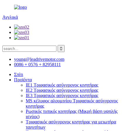
Αγγλικά
young@leadrivemotor.com
0086 + 0576 + 82958111
Σπίτι
Προϊόντα
IE1 Τριφασικός ασύγχρονος κινητήρας
IE2 Τριφασικός ασύγχρονος κινητήρας
IE3 Τριφασικός ασύγχρονος κινητήρας
MS κέλυφος αλουμινίου Τριφασικός ασύγχρονος
κινητήρας
Ρωσικός τυπικός κινητήρας (Μικρή βάση υψηλής
ισχύος)
Τριφασικός ασύγχρονος κινητήρας για μειωτήρα
ταχυτήτων