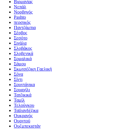
Βιρμανίας
Νεπάλ
Νορβηγός
Pashto
περσικός
Παντζάμπια
Σέρβος
Σεσότο
Σινάλα
Σλοβάκος
Σλοβενικά
Σομαλικά
Σάμου
Σκωτσέζικη Γαελική
Σόνα
Σίντι
Σουντάνικα
Σουαχίλι
Τατζικικά
Ταμίλ
Τελούγκου
Ταϊλανδέζικα
Ουκρανός
Ουρντού
Ουζμπεκιστάν