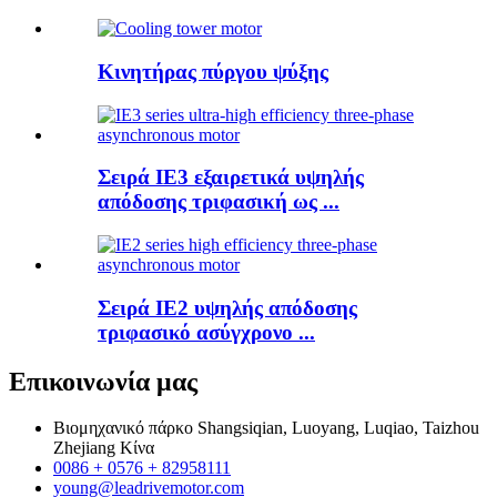
Κινητήρας πύργου ψύξης
Σειρά IE3 εξαιρετικά υψηλής
απόδοσης τριφασική ως ...
Σειρά IE2 υψηλής απόδοσης
τριφασικό ασύγχρονο ...
Επικοινωνία
μας
Βιομηχανικό πάρκο Shangsiqian, Luoyang, Luqiao, Taizhou
Zhejiang Κίνα
0086 + 0576 + 82958111
young@leadrivemotor.com