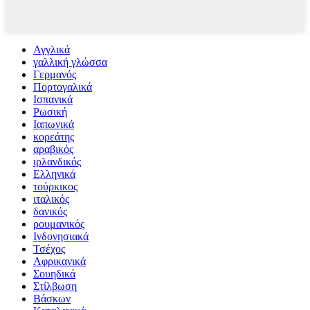
Αγγλικά
γαλλική γλώσσα
Γερμανός
Πορτογαλικά
Ισπανικά
Ρωσική
Ιαπωνικά
κορεάτης
αραβικός
ιρλανδικός
Ελληνικά
τούρκικος
ιταλικός
δανικός
ρουμανικός
Ινδονησιακά
Τσέχος
Αφρικανικά
Σουηδικά
Στίλβωση
Βάσκων